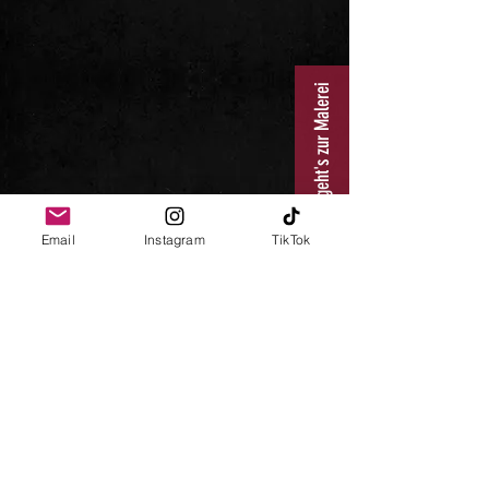
Hier geht's zur Malerei
Email
Instagram
TikTok
Follow me
Impressum
Datenschutz
AGB
© 2024 Chris Gebray